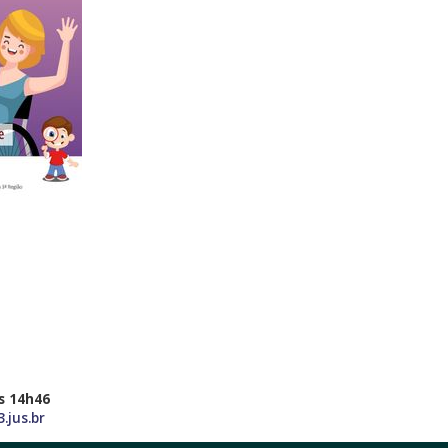
s 14h46
.jus.br