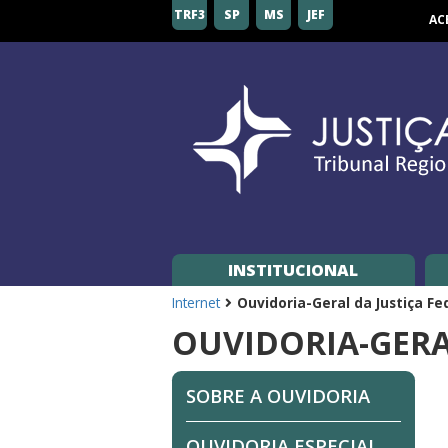
Tribunal
TRF3
SP
MS
JEF
AC
Regional
Federal
da
3ª
Região
INSTITUCIONAL
Internet
Ouvidoria-Geral da Justiça Fe
OUVIDORIA-GERAL
SOBRE A OUVIDORIA
OUVIDORIA ESPECIAL