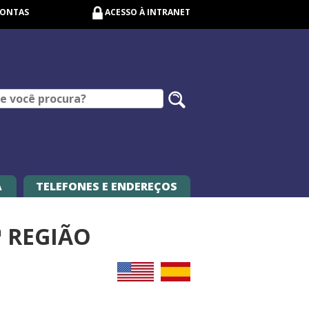
CONTAS
ACESSO À INTRANET
Pesquisar
no
site
A
TELEFONES E ENDEREÇOS
ª REGIÃO