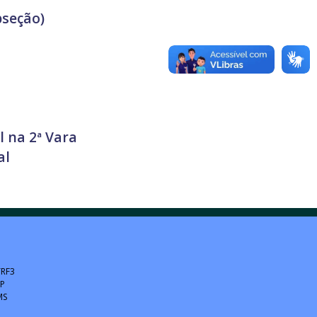
bseção)
l na 2ª Vara
al
TRF3
SP
MS