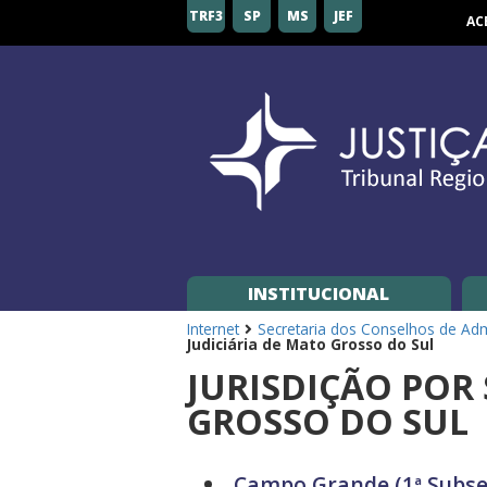
Tribunal
TRF3
SP
MS
JEF
AC
Regional
Federal
da
3ª
Região
INSTITUCIONAL
Internet
Secretaria dos Conselhos de Admi
Judiciária de Mato Grosso do Sul
JURISDIÇÃO POR 
GROSSO DO SUL
Campo Grande (1ª Subse