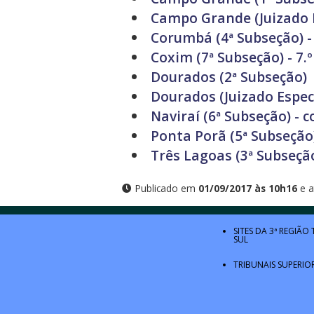
Campo Grande (Juizado E
Corumbá (4ª Subseção) - 
Coxim (7ª Subseção) - 7.º
Dourados (2ª Subseção)
Dourados (Juizado Especi
Naviraí (6ª Subseção) - 
Ponta Porã (5ª Subseção)
Três Lagoas (3ª Subseção
Publicado em
01/09/2017 às 10h16
e a
SITES DA 3ª REGIÃO
SUL
TRIBUNAIS SUPERIO