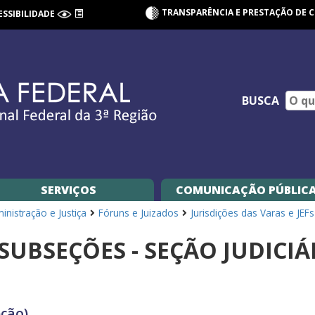
TRANSPARÊNCIA E PRESTAÇÃO DE 
ESSIBILIDADE
BUSCA
SERVIÇOS
COMUNICAÇÃO PÚBLIC
nistração e Justiça
Fóruns e Juizados
Jurisdições das Varas e JEFs
SUBSEÇÕES - SEÇÃO JUDICI
ção)