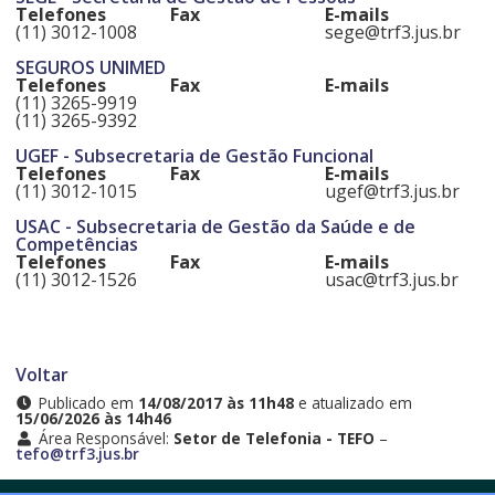
Telefones
Fax
E-mails
(11) 3012-1008
sege@trf3.jus.br
SEGUROS UNIMED
Telefones
Fax
E-mails
(11) 3265-9919
(11) 3265-9392
UGEF - Subsecretaria de Gestão Funcional
Telefones
Fax
E-mails
(11) 3012-1015
ugef@trf3.jus.br
USAC - Subsecretaria de Gestão da Saúde e de
Competências
Telefones
Fax
E-mails
(11) 3012-1526
usac@trf3.jus.br
Voltar
Publicado em
14/08/2017 às 11h48
e atualizado em
15/06/2026 às 14h46
Área Responsável:
Setor de Telefonia - TEFO
–
tefo@trf3.jus.br