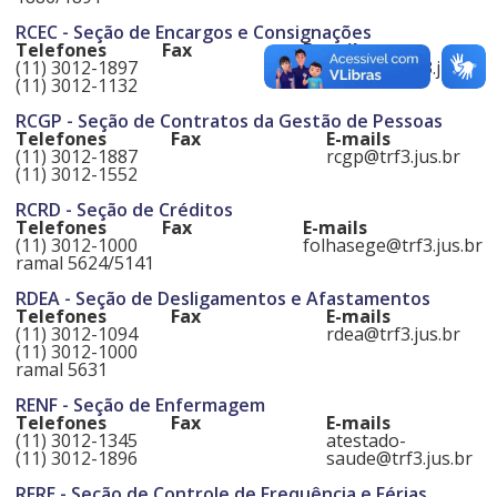
RCEC - Seção de Encargos e Consignações
Telefones
Fax
E-mails
(11) 3012-1897
folhasege@trf3.jus.br
(11) 3012-1132
RCGP - Seção de Contratos da Gestão de Pessoas
Telefones
Fax
E-mails
(11) 3012-1887
rcgp@trf3.jus.br
(11) 3012-1552
RCRD - Seção de Créditos
Telefones
Fax
E-mails
(11) 3012-1000
folhasege@trf3.jus.br
ramal 5624/5141
RDEA - Seção de Desligamentos e Afastamentos
Telefones
Fax
E-mails
(11) 3012-1094
rdea@trf3.jus.br
(11) 3012-1000
ramal 5631
RENF - Seção de Enfermagem
Telefones
Fax
E-mails
(11) 3012-1345
atestado-
(11) 3012-1896
saude@trf3.jus.br
RFRE - Seção de Controle de Frequência e Férias