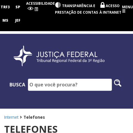
Tribunal
ACESSIBILIDADE
TRANSPARÊNCIA E
ACESSO
Regional
TRF3
SP
MENU
Federal
PRESTAÇÃO DE CONTAS
À INTRANET
da
3ª
MS
JEF
Região
Pesq
BUSCA
no
site
Internet
Telefones
TELEFONES