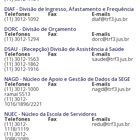
DIAF - Divisão de Ingresso, Afastamento e Frequência
Telefones
Fax
E-mails
(11) 3012-1092
diaf@trf3.jus.br
DORC - Divisão de Orçamento
Telefones
Fax
E-mails
(11) 3012-1294
dorc@trf3.jus.br
DSAU - (Recepção) Divisão de Assistência à Saúde
Telefones
Fax
E-mails
(11) 3012-1563
saude@trf3.jus.br
(11) 3012-1862
(11) 3012-1916
NAGD - Núcleo de Apoio e Gestão de Dados da SEGE
Telefones
Fax
E-mails
(11) 3012-1000
nagd@trf3.jus.br
ramal 5513
(11) 3012-
1016/1896/2221
NUEC - Núcleo da Escola de Servidores
Telefones
Fax
E-mails
(11) 3012-
redu@trf3.jus.br
1118/1119
(11) 3012-
1088/1089