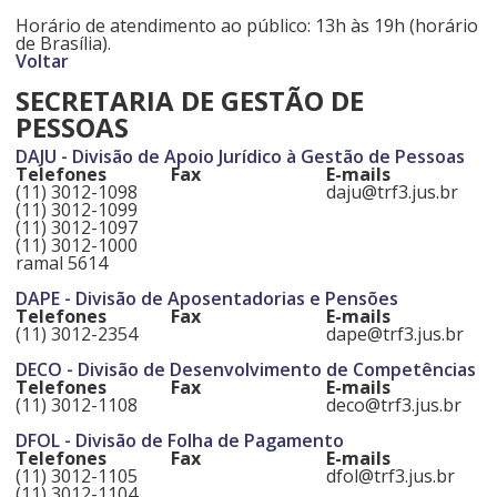
Horário de atendimento ao público: 13h às 19h (horário
de Brasília).
Voltar
SECRETARIA DE GESTÃO DE
PESSOAS
DAJU - Divisão de Apoio Jurídico à Gestão de Pessoas
Telefones
Fax
E-mails
(11) 3012-1098
daju@trf3.jus.br
(11) 3012-1099
(11) 3012-1097
(11) 3012-1000
ramal 5614
DAPE - Divisão de Aposentadorias e Pensões
Telefones
Fax
E-mails
(11) 3012-2354
dape@trf3.jus.br
DECO - Divisão de Desenvolvimento de Competências
Telefones
Fax
E-mails
(11) 3012-1108
deco@trf3.jus.br
DFOL - Divisão de Folha de Pagamento
Telefones
Fax
E-mails
(11) 3012-1105
dfol@trf3.jus.br
(11) 3012-1104