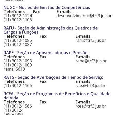
NUGC - Núcleo de Gestão de Competências
Telefones
Fax
E-mails
(11) 3012-1124
desenvolvimento@trf3.jus.br
(11) 3012-1106
RAFU - Seção de Administração dos Quadros de
Cargos e Funções
Telefones
Fax
E-mails
(11) 3012-1086
rafu@trf3.jus.br
(11) 3012-1087
RAPE - Seção de Aposentadorias e Pensões
Telefones
Fax
E-mails
(11) 3012-1093
rape@trf3.jus.br
(11) 3012-1000
ramal 5613
RATS - Seção de Averbações de Tempo de Serviço
Telefones
Fax
E-mails
(11) 3012-1166
rats@trf3.jus.br
RCEA - Seção de Programas de Benefícios e Qualidade
de Vida
Telefones
Fax
E-mails
(11) 3012-1566
rcea@trf3.jus.br
(11) 3012-
1886/1891