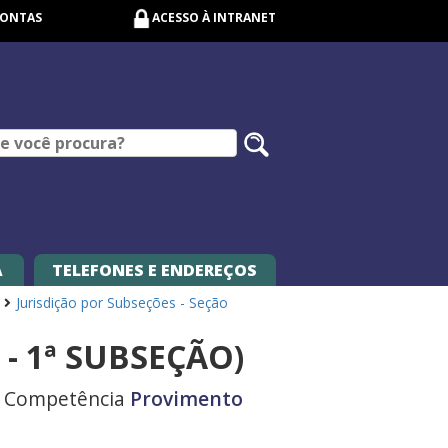
CONTAS
ACESSO À INTRANET
Pesquisar
no
site
A
TELEFONES E ENDEREÇOS
Jurisdição por Subseções - Seção
- 1ª SUBSEÇÃO)
Competência
Provimento