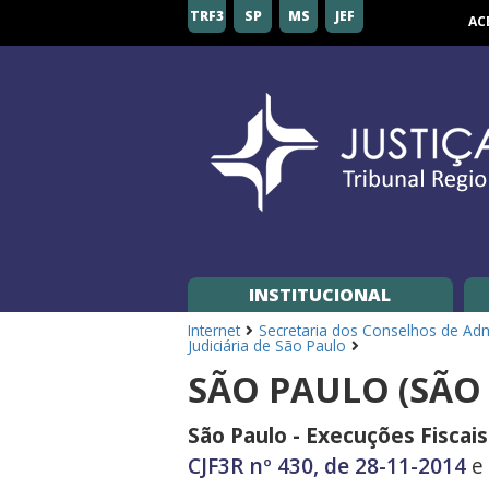
Tribunal
TRF3
SP
MS
JEF
AC
Regional
Federal
da
3ª
Região
INSTITUCIONAL
Internet
Secretaria dos Conselhos de Admi
Judiciária de São Paulo
SÃO PAULO (SÃO 
São Paulo - Execuções Fiscais
CJF3R nº 430, de 28-11-2014
e