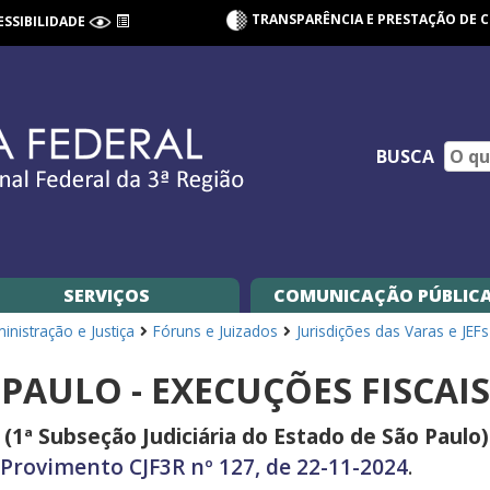
TRANSPARÊNCIA E PRESTAÇÃO DE 
ESSIBILIDADE
BUSCA
SERVIÇOS
COMUNICAÇÃO PÚBLIC
nistração e Justiça
Fóruns e Juizados
Jurisdições das Varas e JEFs
PAULO - EXECUÇÕES FISCAIS 
 (1ª Subseção Judiciária do Estado de São Paulo)
Provimento CJF3R nº 127, de 22-11-2024
.