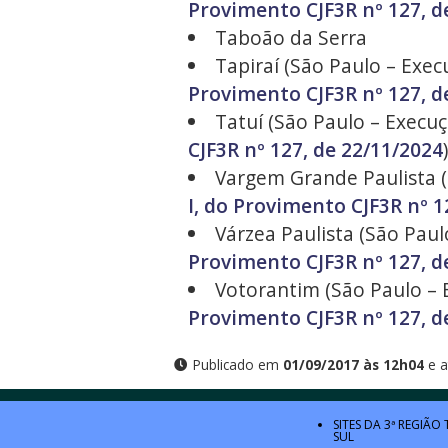
Provimento CJF3R nº 127, d
Taboão da Serra
Tapiraí (São Paulo – Exec
Provimento CJF3R nº 127, d
Tatuí (São Paulo – Execuç
CJF3R nº 127, de 22/11/2024
)
Vargem Grande Paulista (S
I, do Provimento CJF3R nº 1
Várzea Paulista (São Paul
Provimento CJF3R nº 127, d
Votorantim (São Paulo – E
Provimento CJF3R nº 127, d
Publicado em
01/09/2017 às 12h04
e a
SITES DA 3ª REGIÃO
SUL