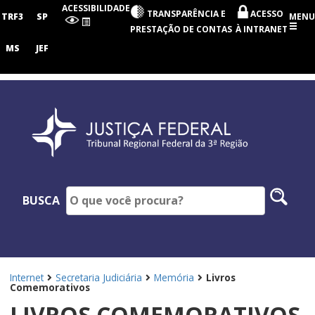
Tribunal
ACESSIBILIDADE
TRANSPARÊNCIA E
ACESSO
Regional
TRF3
SP
MENU
Federal
PRESTAÇÃO DE CONTAS
À INTRANET
da
3ª
MS
JEF
Região
Pesq
BUSCA
no
site
Internet
Secretaria Judiciária
Memória
Livros
Comemorativos
LIVROS COMEMORATIVOS