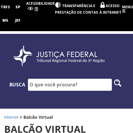
Tribunal
ACESSIBILIDADE
TRANSPARÊNCIA E
ACESSO
Regional
TRF3
SP
MENU
Federal
PRESTAÇÃO DE CONTAS
À INTRANET
da
3ª
MS
JEF
Região
Pesq
BUSCA
no
site
Internet
Balcão Virtual
BALCÃO VIRTUAL