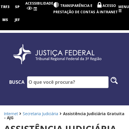
Tribunal
ACESSIBILIDADE
TRANSPARÊNCIA E
ACESSO
Regional
TRF3
SP
MENU
Federal
PRESTAÇÃO DE CONTAS
À INTRANET
da
3ª
MS
JEF
Região
Pesq
BUSCA
no
site
Internet
Secretaria Judiciária
Assistência Judiciária Gratuita
- AJG
ASSISTÊNCIA JUDICIÁRIA