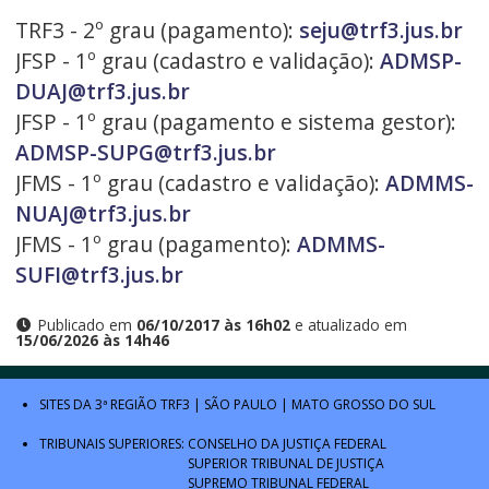
TRF3 - 2º grau (pagamento):
seju@trf3.jus.br
JFSP - 1º grau (cadastro e validação):
ADMSP-
DUAJ@trf3.jus.br
JFSP - 1º grau (pagamento e sistema gestor):
ADMSP-SUPG@trf3.jus.br
JFMS - 1º grau (cadastro e validação):
ADMMS-
NUAJ@trf3.jus.br
JFMS - 1º grau (pagamento):
ADMMS-
SUFI@trf3.jus.br
Publicado em
06/10/2017 às 16h02
e atualizado em
15/06/2026 às 14h46
SITES DA 3ª REGIÃO
TRF3
|
SÃO PAULO
|
MATO GROSSO DO SUL
TRIBUNAIS SUPERIORES:
CONSELHO DA JUSTIÇA FEDERAL
SUPERIOR TRIBUNAL DE JUSTIÇA
SUPREMO TRIBUNAL FEDERAL