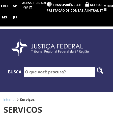
Tribunal
ACESSIBILIDADE
TRANSPARÊNCIA E
ACESSO
Regional
TRF3
SP
MENU
Federal
PRESTAÇÃO DE CONTAS
À INTRANET
da
3ª
MS
JEF
Região
Pesq
BUSCA
no
site
Internet
Serviços
SERVIÇOS