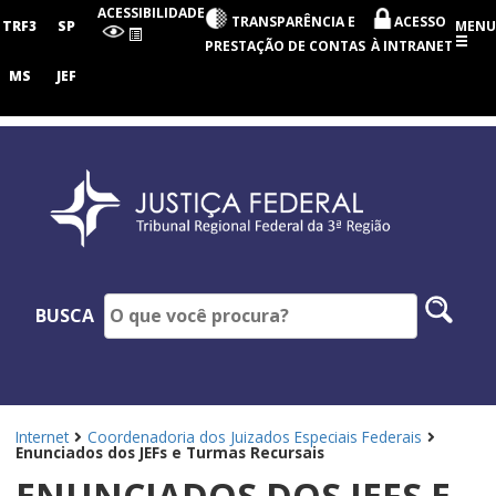
Tribunal
ACESSIBILIDADE
TRANSPARÊNCIA E
ACESSO
Regional
TRF3
SP
MENU
Federal
PRESTAÇÃO DE CONTAS
À INTRANET
da
3ª
MS
JEF
Região
Pesq
BUSCA
no
site
Internet
Coordenadoria dos Juizados Especiais Federais
Enunciados dos JEFs e Turmas Recursais
ENUNCIADOS DOS JEFS E