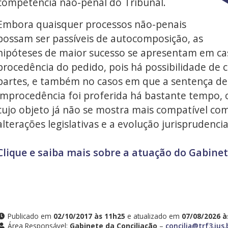
competência não-penal do Tribunal.
Embora quaisquer processos não-penais
possam ser passíveis de autocomposição, as
hipóteses de maior sucesso se apresentam em cas
procedência do pedido, pois há possibilidade de 
partes, e também no casos em que a sentença de
improcedência foi proferida há bastante tempo, o
cujo objeto já não se mostra mais compatível com
alterações legislativas e a evolução jurisprudenci
Clique e saiba mais sobre a atuação do Gabinet
Publicado em
02/10/2017 às 11h25
e atualizado em
07/08/2026 à
Área Responsável:
Gabinete da Conciliação
–
concilia@trf3.jus.