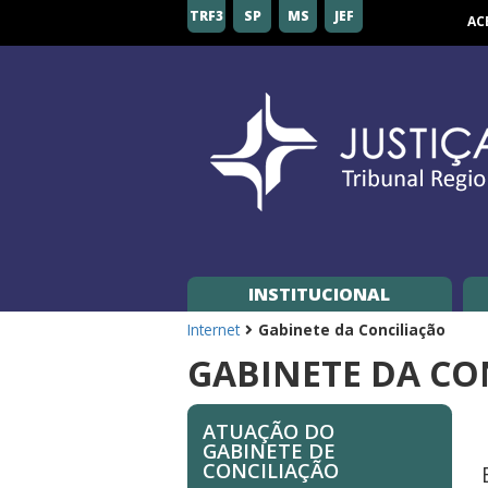
Tribunal
TRF3
SP
MS
JEF
AC
Regional
Federal
da
3ª
Região
INSTITUCIONAL
Internet
Gabinete da Conciliação
GABINETE DA CO
ATUAÇÃO DO
GABINETE DE
CONCILIAÇÃO