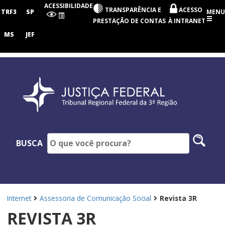
Tribunal
ACESSIBILIDADE
TRANSPARÊNCIA E
ACESSO
Regional
TRF3
SP
MENU
Federal
PRESTAÇÃO DE CONTAS
À INTRANET
da
3ª
MS
JEF
Região
Pesq
BUSCA
no
site
Internet
Assessoria de Comunicação Social
Revista 3R
REVISTA 3R