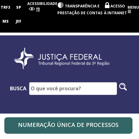
Tribunal
ACESSIBILIDADE
TRANSPARÊNCIA E
ACESSO
Regional
TRF3
SP
MENU
Federal
PRESTAÇÃO DE CONTAS
À INTRANET
da
3ª
MS
JEF
Região
Pesq
BUSCA
no
site
NUMERAÇÃO ÚNICA DE PROCESSOS