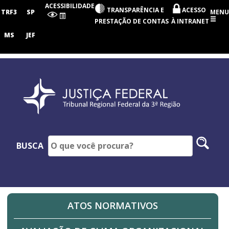
Tribunal
ACESSIBILIDADE
TRANSPARÊNCIA E
ACESSO
Regional
TRF3
SP
MENU
Federal
PRESTAÇÃO DE CONTAS
À INTRANET
da
3ª
MS
JEF
Região
Pesq
BUSCA
no
site
ATOS NORMATIVOS