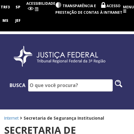
Tribunal
ACESSIBILIDADE
TRANSPARÊNCIA E
ACESSO
Regional
TRF3
SP
MENU
Federal
PRESTAÇÃO DE CONTAS
À INTRANET
da
3ª
MS
JEF
Região
Pesq
BUSCA
no
site
Internet
Secretaria de Segurança Institucional
SECRETARIA DE