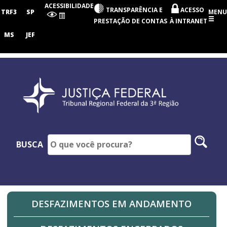
Tribunal
ACESSIBILIDADE
TRANSPARÊNCIA E
ACESSO
Regional
TRF3
SP
MENU
Federal
PRESTAÇÃO DE CONTAS
À INTRANET
da
3ª
MS
JEF
Região
Pesq
BUSCA
no
site
DESFAZIMENTOS EM ANDAMENTO