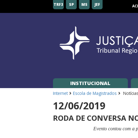
Tribunal
TRF3
SP
MS
JEF
AC
Regional
Federal
da
3ª
Região
INSTITUCIONAL
Internet
Escola de Magistrados
Notícia
12/06/2019
RODA DE CONVERSA NO
Evento contou com a 