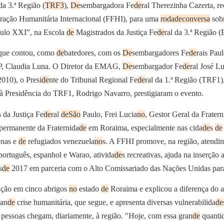
 da 3.ª Região (
TRF3
),
De
sembargadora Fe
de
ral Therezinha Cazerta, r
ração Humanitária Internacional (FFHI), para uma
roda
de
conversa
sobr
culo XXI”, na Escola
de
Magistrados da Justiça Fe
de
ral da 3.ª Região
 que contou, como
de
batedores, com os
De
sembargadores Fe
de
rais Paul
, Claudia Luna. O Diretor da EMAG,
De
sembargador Fe
de
ral José L
010), o Presi
de
nte do Tribunal Regional Fe
de
ral da 1.ª Região (TRF1)
 à Presidência do TRF1, Rodrigo Navarro, prestigiaram o evento.
 da Justiça Fe
de
ral
de
São
Paulo, Frei Lucia
no
, Gestor Geral da Fratern
 permanente da Fraternida
de
em Roraima, especialmente nas cida
de
s
de
enas e
de
refugiados venezuela
no
s. A FFHI promove, na região, atendim
ortuguês, espanhol e Warao, ativida
de
s recreativas, ajuda na inserçã
s
de
2017 em parceria com o Alto Comissariado das Nações Unidas pa
uição em cinco abrigos
no
estado
de
Roraima e explicou a diferença do 
ran
de
crise humanitária, que segue, e apresenta diversas vulnerabilida
de
 pessoas chegam, diariamente, à região. "Hoje, com essa gran
de
quanti