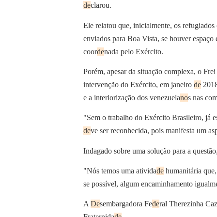
de
clarou.
Ele relatou que, inicialmente, os refugiad
enviados para Boa Vista, se houver espaço 
coor
de
nada pelo Exército.
Porém, apesar da situação complexa, o Fre
intervenção do Exército, em janeiro
de
2018,
e a interiorização dos venezuela
no
s nas co
"Sem o trabalho do Exército Brasileiro, já 
de
ve ser reconhecida, pois manifesta um a
Indagado sobre uma solução para a questão,
"Nós temos uma ativida
de
humanitária que,
se possível, algum encaminhamento igualme
A
De
sembargadora Fe
de
ral Therezinha Caz
Fraternida
de
.