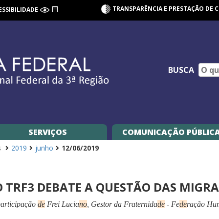
TRANSPARÊNCIA E PRESTAÇÃO DE 
ESSIBILIDADE
BUSCA
SERVIÇOS
COMUNICAÇÃO PÚBLIC
s
2019
junho
12/06/2019
 TRF3 DEBATE A QUESTÃO DAS MIG
participação
de
Frei Lucia
no
, Gestor da Fraternida
de
- Fe
de
ração Hum