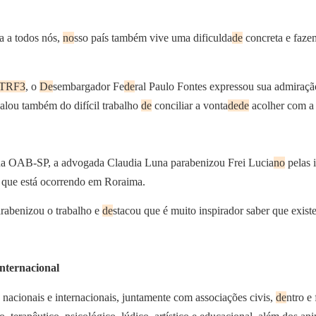
a a todos nós,
no
sso país também vive uma dificulda
de
concreta e faze
TRF3
, o
De
sembargador Fe
de
ral Paulo Fontes expressou sua admiraçã
alou também do difícil trabalho
de
conciliar a vonta
de
de
acolher com 
 OAB-SP, a advogada Claudia Luna parabenizou Frei Lucia
no
pelas i
que está ocorrendo em Roraima.
parabenizou o trabalho e
de
stacou que é muito inspirador saber que exis
nternacional
nacionais e internacionais, juntamente com associações civis,
de
ntro e