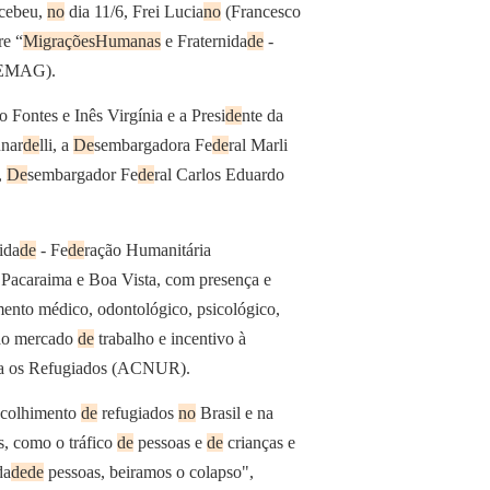
ecebeu,
no
dia 11/6, Frei Lucia
no
(Francesco
e “
Migrações
Humanas
e Fraternida
de
-
 (EMAG).
o Fontes e Inês Virgínia e a Presi
de
nte da
unar
de
lli, a
De
sembargadora Fe
de
ral Marli
,
De
sembargador Fe
de
ral Carlos Eduardo
ida
de
- Fe
de
ração Humanitária
Pacaraima e Boa Vista, com presença e
ento médico, odontológico, psicológico,
o ao mercado
de
trabalho e incentivo à
ra os Refugiados (ACNUR).
acolhimento
de
refugiados
no
Brasil e na
s, como o tráfico
de
pessoas e
de
crianças e
da
de
de
pessoas, beiramos o colapso",