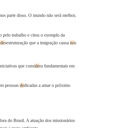
mos parte disso. O mundo não será melhor,
o pelo trabalho e citou o exemplo da
a
de
sestruturação que a imigração causa
no
s
niciativas que consi
de
ra fundamentais em
tem pessoas
de
dicadas a amar o próximo
 fora do Brasil. A atuação dos missionários