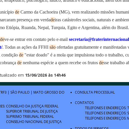
, terapêutico, psicológico, lúdico, artístico e educacional, além dos an
nicípio
de
Carmo da Cachoeira (MG), vem realizando missões humani
 marcaram presença em verda
de
iras catástrofes sociais, naturais e ambie
o Etiópia, Ruanda, Nepal, Turquia, Egito e Argentina, além do Brasil.
de
ve-se entrar em contato pelo e-mail
secretaria@fraterinternacional
t/
. Todas as ações da FFHI
são
ofertadas gratuitamente e manifestadas v
A condição
de
"estar doado" é a mola que impulsiona todo o trabalho, cu
e cobrança
de
nenhuma espécie a quem recebe os frutos
de
sse trabalho 
tualizado em
15/06/2026 às 14h46
TRF3
|
SÃO PAULO
|
MATO GROSSO DO
CONSULTA PROCESSUAL
CONTATOS
RES:
CONSELHO DA JUSTIÇA FEDERAL
TELEFONES E ENDEREÇOS: 
SUPERIOR TRIBUNAL DE JUSTIÇA
TELEFONES E ENDEREÇOS: 
SUPREMO TRIBUNAL FEDERAL
TELEFONES E ENDEREÇOS: 
CONSELHO NACIONAL DE JUSTIÇA
TODOS OS SERVIÇOS