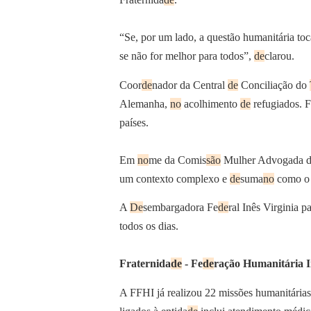
“Se, por um lado, a questão humanitária toc
se não for melhor para todos”,
de
clarou.
Coor
de
nador da Central
de
Conciliação do
Alemanha,
no
acolhimento
de
refugiados. F
países.
Em
no
me da Comis
são
Mulher Advogada da
um contexto complexo e
de
suma
no
como o 
A
De
sembargadora Fe
de
ral Inês Virginia 
todos os dias.
Fraternida
de
- Fe
de
ração Humanitária I
A FFHI já realizou 22 missões humanitárias 