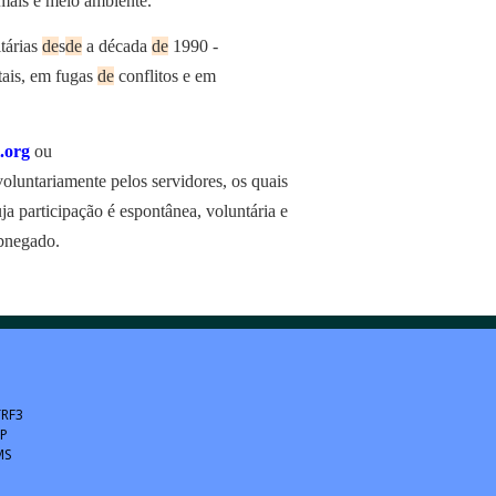
imais e meio ambiente.
tárias
de
s
de
a década
de
1990 -
ntais, em fugas
de
conflitos e em
.org
ou
oluntariamente pelos servidores, os quais
ja participação é espontânea, voluntária e
abnegado.
TRF3
SP
MS