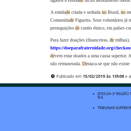
ligados à entida
de
inclui atendimento médico
A entida
de
criada e sediada
no
Brasil,
no
mu
Comunida
de
Figueira. Seus voluntários já
perseguições
de
cunho étnico, em países com
Para fazer doações (financeiras,
de
milhas),
https://doeparafraternidade.org/checkou
de
vem estar doados a uma causa superior. 
não remunerada.
De
staca-se que não exist
Publicado em
15/02/2019 às 13h08
e a
SITES DA 3ª REGIÃO
SUL
TRIBUNAIS SUPERIO