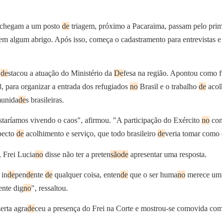
os chegam a um posto
de
triagem, próximo a Pacaraima, passam pelo pri
em algum abrigo. Após isso, começa o cadastramento para entrevistas 
i
de
stacou a atuação do Ministério da
De
fesa na região. Apontou como 
 para organizar a entrada dos refugiados
no
Brasil e o trabalho
de
acol
munida
de
s brasileiras.
estaríamos vivendo o caos", afirmou. "A participação do Exército
no
con
specto
de
acolhimento e serviço, que todo brasileiro
de
veria tomar como
 Frei Lucia
no
disse não ter a preten
são
de
apresentar uma resposta.
 in
de
pen
de
nte
de
qualquer coisa, enten
de
que o ser huma
no
merece um 
nte dig
no
", ressaltou.
erta agra
de
ceu a presença do Frei na Corte e mostrou-se comovida com 