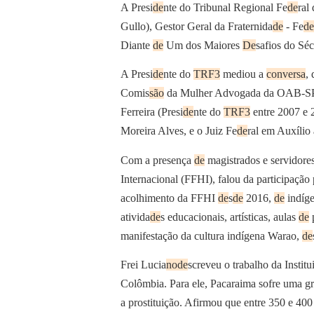
A Presi
de
nte do Tribunal Regional Fe
de
ral
Gullo), Gestor Geral da Fraternida
de
- Fe
de
Diante
de
Um dos Maiores
De
safios do Sé
A Presi
de
nte do
TRF3
mediou a
conversa
,
Comis
são
da Mulher Advogada da OAB-SP
Ferreira (Presi
de
nte do
TRF3
entre 2007 e 2
Moreira Alves, e o Juiz Fe
de
ral em Auxílio
Com a presença
de
magistrados e servidores
Internacional (FFHI), falou da participação
acolhimento da FFHI
de
s
de
2016,
de
indíg
ativida
de
s educacionais, artísticas, aulas
de
p
manifestação da cultura indígena Warao,
de
Frei Lucia
no
de
screveu o trabalho da Instit
Colômbia. Para ele, Pacaraima sofre uma g
a prostituição. Afirmou que entre 350 e 400