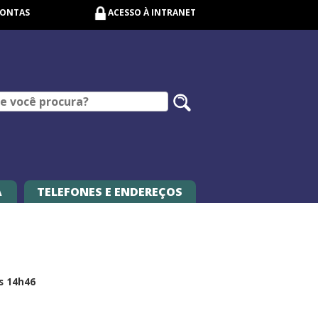
CONTAS
ACESSO À INTRANET
Pesquisar
no
site
A
TELEFONES E ENDEREÇOS
s 14h46