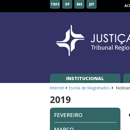
Tribunal
TRF3
SP
MS
JEF
AC
Regional
Federal
da
3ª
Região
INSTITUCIONAL
Internet
Escola de Magistrados
Notícia
2019
FEVEREIRO
MARÇO