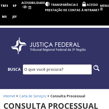
Tribunal
ACESSIBILIDADE
TRANSPARÊNCIA E
ACESSO
Regional
TRF3
SP
MENU
Federal
PRESTAÇÃO DE CONTAS
À INTRANET
da
3ª
MS
JEF
Região
Pesq
BUSCA
no
site
Internet
Carta de Serviços
Consulta Processual
CONSULTA PROCESSUAL