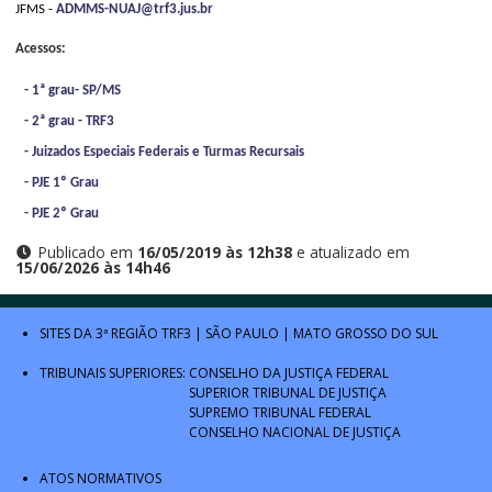
JFMS -
ADMMS-NUAJ@trf3.jus.br
Acessos:
- 1ª grau- SP/MS
- 2ª grau - TRF3
- Juizados Especiais Federais e Turmas Recursais
- PJE 1º Grau
- PJE 2º Grau
Publicado em
16/05/2019 às 12h38
e atualizado em
15/06/2026 às 14h46
SITES DA 3ª REGIÃO
TRF3
|
SÃO PAULO
|
MATO GROSSO DO SUL
TRIBUNAIS SUPERIORES:
CONSELHO DA JUSTIÇA FEDERAL
SUPERIOR TRIBUNAL DE JUSTIÇA
SUPREMO TRIBUNAL FEDERAL
CONSELHO NACIONAL DE JUSTIÇA
ATOS NORMATIVOS