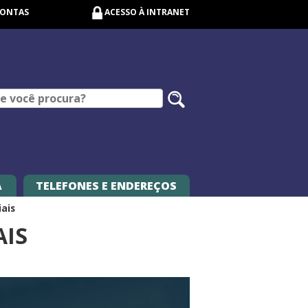
CONTAS
ACESSO À INTRANET
Pesquisar
no
site
A
TELEFONES E ENDEREÇOS
iais
AIS