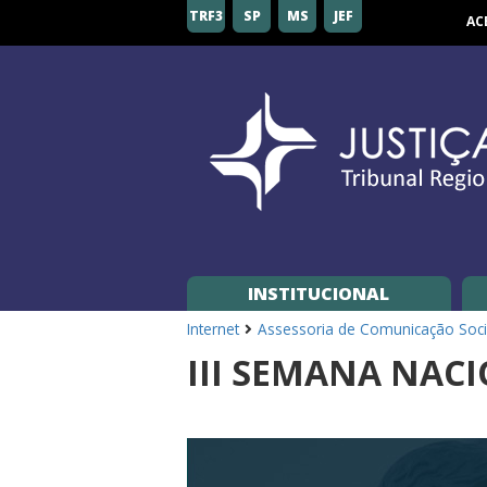
Tribunal
TRF3
SP
MS
JEF
AC
Regional
Federal
da
3ª
Região
INSTITUCIONAL
Internet
Assessoria de Comunicação Soci
III SEMANA NACI