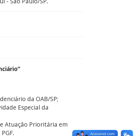
ul - São Paulo/SP.
nciário”
denciário da OAB/SP;
idade Especial da
 Atuação Prioritária em
 PGF.