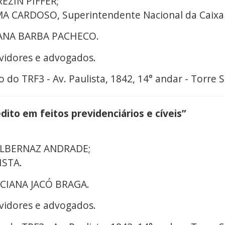
EZIN PIFFER;
A CARDOSO, Superintendente Nacional da Caixa 
IVANA BARBA PACHECO.
rvidores e advogados.
o do TRF3 - Av. Paulista, 1842, 14° andar - Torre S
dito em feitos previdenciários e cíveis”
 ALBERNAZ ANDRADE;
ISTA.
LUCIANA JACÓ BRAGA.
rvidores e advogados.