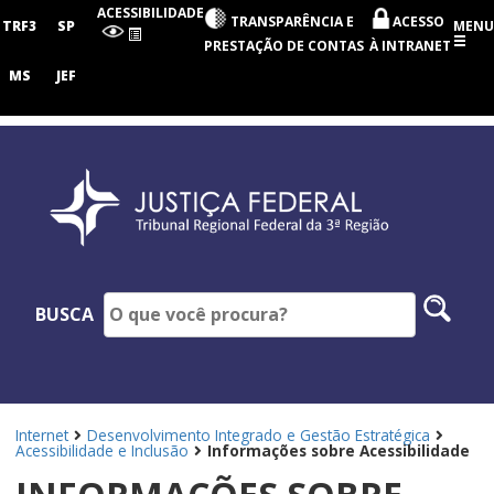
Tribunal
ACESSIBILIDADE
TRANSPARÊNCIA E
ACESSO
Regional
TRF3
SP
MENU
Federal
PRESTAÇÃO DE CONTAS
À INTRANET
da
3ª
MS
JEF
Região
Pesq
BUSCA
no
site
Internet
Desenvolvimento Integrado e Gestão Estratégica
Acessibilidade e Inclusão
Informações sobre Acessibilidade