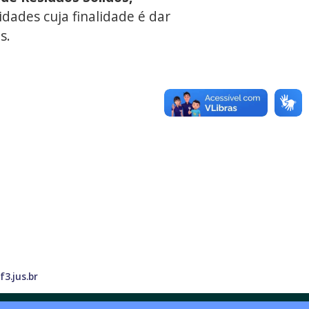
dades cuja finalidade é dar
s.
3.jus.br