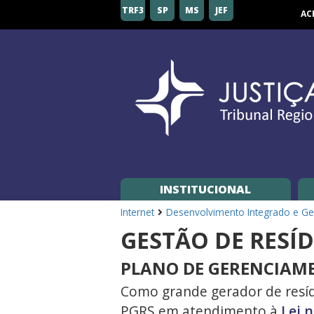
Tribunal
TRF3
SP
MS
JEF
AC
Regional
Federal
da
3ª
Região
INSTITUCIONAL
Internet
Desenvolvimento Integrado e Ges
GESTÃO DE RESÍ
PLANO DE GERENCIAME
Como grande gerador de resíd
PGRS em atendimento à
Lei n