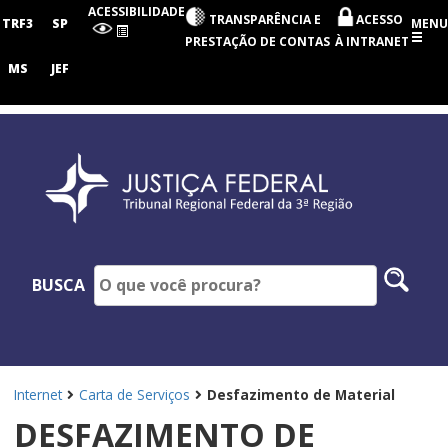
Tribunal
ACESSIBILIDADE
TRANSPARÊNCIA E
ACESSO
Regional
TRF3
SP
MENU
Federal
PRESTAÇÃO DE CONTAS
À INTRANET
da
3ª
MS
JEF
Região
Pesq
BUSCA
no
site
Internet
Carta de Serviços
Desfazimento de Material
DESFAZIMENTO DE