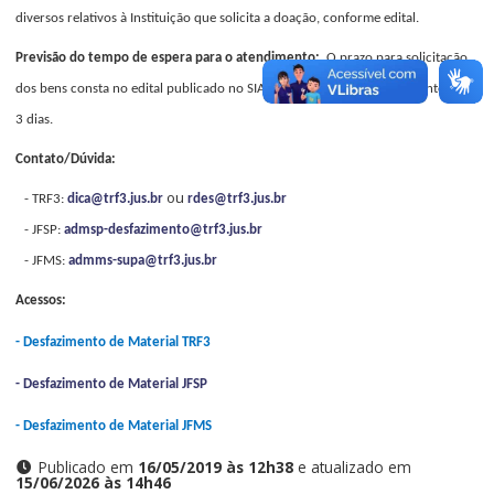
diversos relativos à Instituição que solicita a doação, conforme edital.
Previsão do tempo de espera para o atendimento:
O prazo para solicitação
dos bens consta no edital publicado no SIAFI e no D.O.U, respectivamente 5 e
3 dias.
Contato/Dúvida:
ou
- TRF3:
dica@trf3.jus.br
rdes@trf3.jus.br
- JFSP:
admsp-desfazimento@trf3.jus.br
- JFMS:
admms-supa@trf3.jus.br
Acessos:
- Desfazimento de Material TRF3
- Desfazimento de Material JFSP
- Desfazimento de Material JFMS
Publicado em
16/05/2019 às 12h38
e atualizado em
15/06/2026 às 14h46