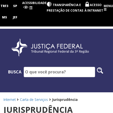
Tribunal
ACESSIBILIDADE
TRANSPARÊNCIA E
ACESSO
Regional
TRF3
SP
MENU
Federal
PRESTAÇÃO DE CONTAS
À INTRANET
da
3ª
MS
JEF
Região
Pesq
BUSCA
no
site
Internet
Carta de Serviços
Jurisprudência
JURISPRUDÊNCIA