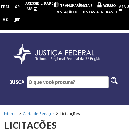
Tribunal
ACESSIBILIDADE
TRANSPARÊNCIA E
ACESSO
Regional
TRF3
SP
MENU
Federal
PRESTAÇÃO DE CONTAS
À INTRANET
da
3ª
MS
JEF
Região
Pesq
BUSCA
no
site
Internet
Carta de Serviços
Licitações
LICITAÇÕES