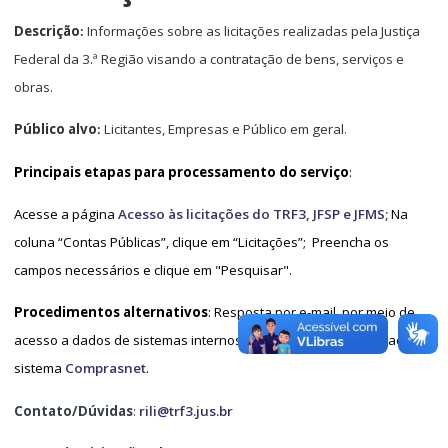
Descrição
Informações sobre as licitações realizadas pela Justiça
:
Federal da 3.ª Região visando a contratação de bens, serviços e
obras.
Público alvo
Licitantes, Empresas e Público em geral.
:
Principais etapas para processamento do serviço
:
Acesse a página
Acesso às licitações do TRF3, JFSP e JFMS;
Na
coluna “Contas Públicas”, clique em “Licitações”;
Preencha os
campos necessários e clique em "Pesquisar".
Procedimentos alternativos
: Resposta por e-mail, por meio de
acesso a dados de sistemas internos ou através de consulta ao
sistema
Comprasnet
.
Contato/Dúvidas
:
rili@trf3.jus.br