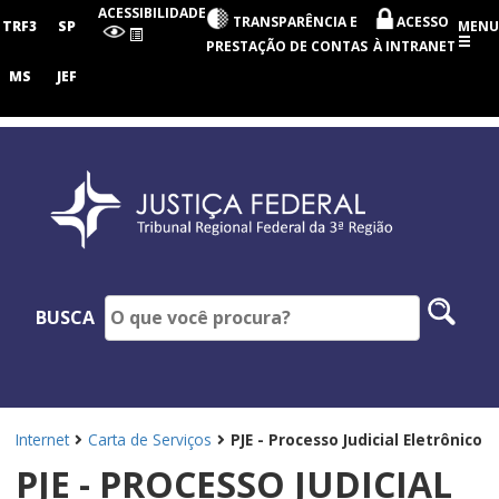
Tribunal
ACESSIBILIDADE
TRANSPARÊNCIA E
ACESSO
Regional
TRF3
SP
MENU
Federal
PRESTAÇÃO DE CONTAS
À INTRANET
da
3ª
MS
JEF
Região
Pesq
BUSCA
no
site
Internet
Carta de Serviços
PJE - Processo Judicial Eletrônico
PJE - PROCESSO JUDICIAL