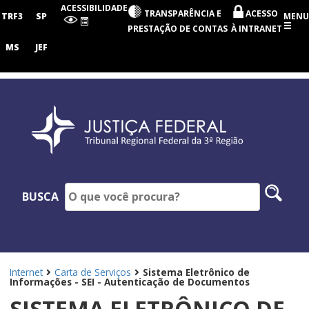
Tribunal
ACESSIBILIDADE
TRANSPARÊNCIA E
ACESSO
Regional
TRF3
SP
MENU
Federal
PRESTAÇÃO DE CONTAS
À INTRANET
da
3ª
MS
JEF
Região
Pesq
BUSCA
no
site
Internet
Carta de Serviços
Sistema Eletrônico de
Informações - SEI - Autenticação de Documentos
SISTEMA ELETRÔNICO DE