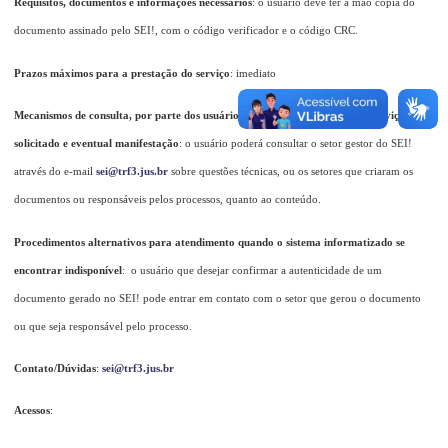
Requisitos, documentos e informações necessários
: o usuário deve ter à mão cópia do
documento assinado pelo SEI!, com o código verificador e o código CRC.
Prazos máximos para a prestação do serviço
: imediato
Mecanismos de consulta, por parte dos usuários, acerca do andamento do serviço
solicitado e eventual manifestação
: o usuário poderá consultar o setor gestor do SEI!
através do e-mail
sei@trf3.jus.br
sobre questões técnicas, ou os setores que criaram os
documentos ou responsáveis pelos processos, quanto ao conteúdo.
Procedimentos alternativos para atendimento quando o sistema informatizado se
encontrar indisponível
:
o usuário que desejar confirmar a autenticidade de um
documento gerado no SEI! pode entrar em contato com o setor que gerou o documento
ou que seja responsável pelo processo.
Contato/Dúvidas
:
sei@trf3.jus.br
Acessos
: