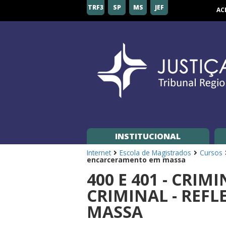
Tribunal
TRF3
SP
MS
JEF
AC
Regional
Federal
da
3ª
Região
INSTITUCIONAL
Internet
Escola de Magistrados
Cursos
encarceramento em massa
400 E 401 - CRIM
CRIMINAL - REF
MASSA