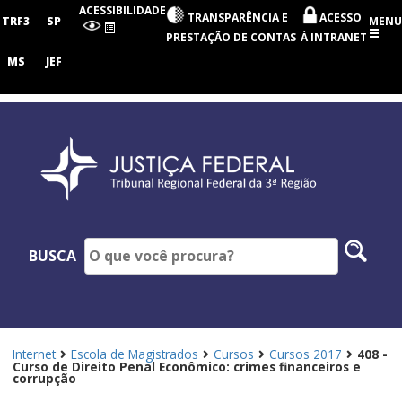
Tribunal
ACESSIBILIDADE
TRANSPARÊNCIA E
ACESSO
Regional
TRF3
SP
MENU
Federal
PRESTAÇÃO DE CONTAS
À INTRANET
da
3ª
MS
JEF
Região
Pesq
BUSCA
no
site
Internet
Escola de Magistrados
Cursos
Cursos 2017
408 -
Curso de Direito Penal Econômico: crimes financeiros e
corrupção