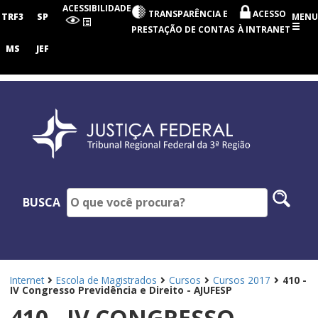
Tribunal
ACESSIBILIDADE
TRANSPARÊNCIA E
ACESSO
Regional
TRF3
SP
MENU
Federal
PRESTAÇÃO DE CONTAS
À INTRANET
da
3ª
MS
JEF
Região
Pesq
BUSCA
no
site
Internet
Escola de Magistrados
Cursos
Cursos 2017
410 -
IV Congresso Previdência e Direito - AJUFESP
410 - IV CONGRESSO