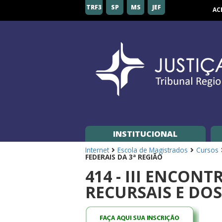
Tribunal
TRF3
SP
MS
JEF
AC
Regional
Federal
da
3ª
Região
INSTITUCIONAL
Internet
Escola de Magistrados
Cursos
FEDERAIS DA 3ª REGIÃO
414 - III ENCON
RECURSAIS E DOS