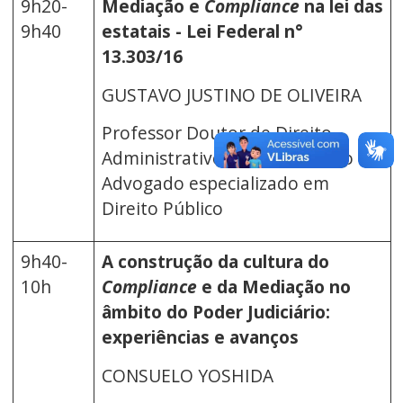
9h20-
Mediação e
Compliance
na lei das
9h40
estatais - Lei Federal n°
13.303/16
GUSTAVO JUSTINO DE OLIVEIRA
Professor Doutor de Direito
Administrativo na USP, Árbitro e
Advogado especializado em
Direito Público
9h40-
A construção da cultura do
10h
Compliance
e da Mediação no
âmbito do Poder Judiciário:
experiências e avanços
CONSUELO YOSHIDA