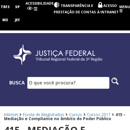
Tribunal
ACESSIBILIDADE
TRANSPARÊNCIA E
ACESSO
Regional
TRF3
SP
MENU
Federal
PRESTAÇÃO DE CONTAS
À INTRANET
da
3ª
MS
JEF
Região
Pesq
BUSCA
no
site
Internet
Escola de Magistrados
Cursos
Cursos 2017
415 -
Mediação e Compliance no âmbito do Poder Público
415 - MEDIAÇÃO E