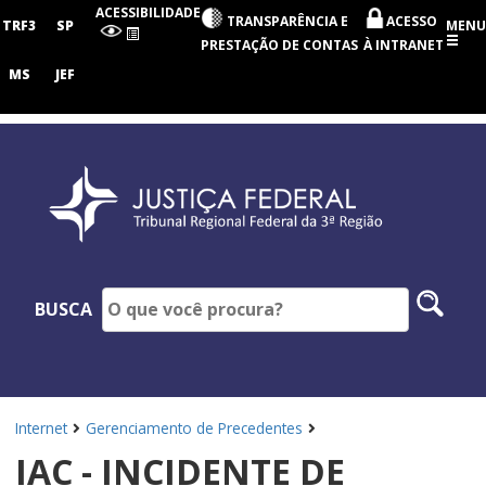
Tribunal
ACESSIBILIDADE
TRANSPARÊNCIA E
ACESSO
Regional
TRF3
SP
MENU
Federal
PRESTAÇÃO DE CONTAS
À INTRANET
da
3ª
MS
JEF
Região
Pesq
BUSCA
no
site
Internet
Gerenciamento de Precedentes
IAC - INCIDENTE DE