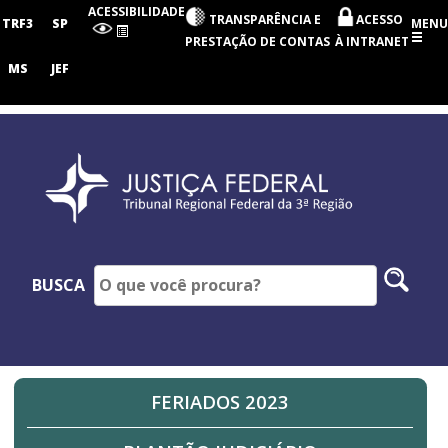
Tribunal
ACESSIBILIDADE
TRANSPARÊNCIA E
ACESSO
Regional
TRF3
SP
MENU
Federal
PRESTAÇÃO DE CONTAS
À INTRANET
da
3ª
MS
JEF
Região
Pesq
BUSCA
no
site
FERIADOS 2023