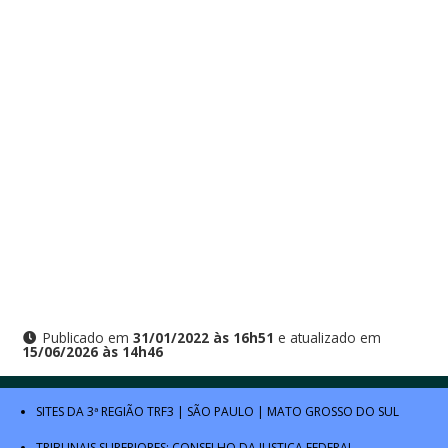
Publicado em
31/01/2022 às 16h51
e atualizado em
15/06/2026 às 14h46
SITES DA 3ª REGIÃO
TRF3
|
SÃO PAULO
|
MATO GROSSO DO SUL
TRIBUNAIS SUPERIORES:
CONSELHO DA JUSTIÇA FEDERAL