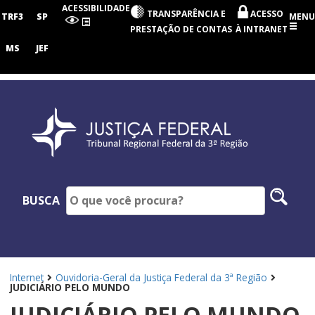
Tribunal
ACESSIBILIDADE
TRANSPARÊNCIA E
ACESSO
Regional
TRF3
SP
MENU
Federal
PRESTAÇÃO DE CONTAS
À INTRANET
da
3ª
MS
JEF
Região
Pesq
BUSCA
no
site
Internet
Ouvidoria-Geral da Justiça Federal da 3ª Região
JUDICIÁRIO PELO MUNDO
JUDICIÁRIO PELO MUNDO