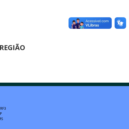
 REGIÃO
TRF3
SP
MS