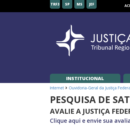
Tribunal
TRF3
SP
MS
JEF
AC
Regional
Federal
da
3ª
Região
INSTITUCIONAL
Internet
Ouvidoria-Geral da Justiça Feder
PESQUISA DE SA
AVALIE A JUSTIÇA FEDE
Clique aqui e envie sua avali