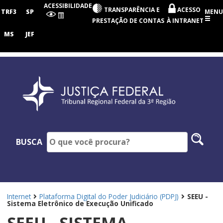
Tribunal
ACESSIBILIDADE
TRANSPARÊNCIA E
ACESSO
Regional
TRF3
SP
MENU
Federal
PRESTAÇÃO DE CONTAS
À INTRANET
da
3ª
MS
JEF
Região
Pesq
BUSCA
no
site
Internet
Plataforma Digital do Poder Judiciário (PDPJ)
SEEU -
Sistema Eletrônico de Execução Unificado
SEEU - SISTEMA