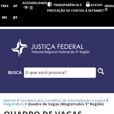
Tribunal
ACESSIBILIDADE
TRANSPARÊNCIA E
ACESSO
Regional
TRF3
SP
MENU
Federal
PRESTAÇÃO DE CONTAS
À INTRANET
da
3ª
MS
JEF
Região
Pesq
BUSCA
no
site
Internet
Secretaria dos Conselhos de Administração e Justiça
Magistratura
Quadro de Vagas (Magistrados 3ª Região)