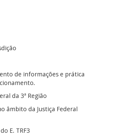
sdição
mento de informações e prática
ncionamento.
eral da 3ª Região
no âmbito da Justiça Federal
 do E. TRF3