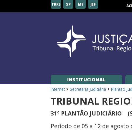
Tribunal
TRF3
SP
MS
JEF
AC
Regional
Federal
da
3ª
Região
INSTITUCIONAL
Internet
Secretaria Judiciária
Plantão Jud
TRIBUNAL REGIO
31º PLANTÃO JUDICIÁRIO (S
Período de 05 a 12 de agosto