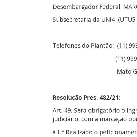
Desembargador Federal MA
Subsecretaria da UNI4 (UTU5
Telefones do Plantão: (11) 9
(11) 99952-9341 deverá
Mato Grosso do Sul es
Resolução Pres. 482/21
:
Art. 49. Será obrigatório o in
judiciário, com a marcação ob
§ 1.º Realizado o peticionamen