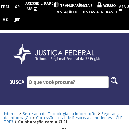
Tribunal
ACESSIBILIDADE
TRANSPARÊNCIA E
ACESSO
Regional
TRF3
SP
MENU
Federal
PRESTAÇÃO DE CONTAS
À INTRANET
da
3ª
MS
JEF
Região
Pesq
BUSCA
no
site
Internet
Secretaria de Tecnologia da Informação
Segurança
da Informação
Comissão Local de Resposta a Incidentes - CLRI-
TRF3
Colaboração com a CLSI