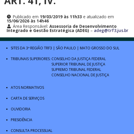
ART. 41, IV.
Publicado em
19/03/2019 às 11h33
e atualizado em
15/06/2026 às 14h46
Área Responsável:
Assessoria de Desenvolvimento
Integrado e Gestão Estratégica (ADEG)
–
adeg@trf3.jus.br
SITES DA 3ª REGIÃO
TRF3
|
SÃO PAULO
|
MATO GROSSO DO SUL
TRIBUNAIS SUPERIORES:
CONSELHO DA JUSTIÇA FEDERAL
SUPERIOR TRIBUNAL DE JUSTIÇA
SUPREMO TRIBUNAL FEDERAL
CONSELHO NACIONAL DE JUSTIÇA
ATOS NORMATIVOS
CARTA DE SERVIÇOS
OUVIDORIA
PRESIDÊNCIA
CONSULTA PROCESSUAL