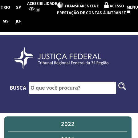
Tribunal
ACESSIBILIDADE
TRANSPARÊNCIA E
ACESSO
Regional
TRF3
SP
MENU
Federal
PRESTAÇÃO DE CONTAS
À INTRANET
da
3ª
MS
JEF
Região
Pesq
BUSCA
no
site
2022