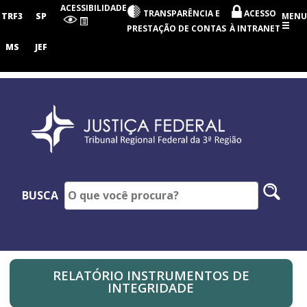
Tribunal
ACESSIBILIDADE
TRANSPARÊNCIA E
ACESSO
Regional
TRF3
SP
MENU
Federal
PRESTAÇÃO DE CONTAS
À INTRANET
da
3ª
MS
JEF
Região
Pesq
BUSCA
no
site
RELATÓRIO INSTRUMENTOS DE
INTEGRIDADE