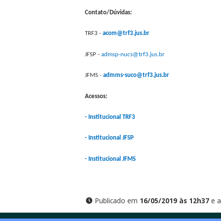
Contato/Dúvidas:
TRF3 -
acom@trf3.jus.br
JFSP -
admsp-nucs@trf3.jus.br
JFMS -
admms-suco@trf3.jus.br
Acessos:
- Institucional TRF3
- Institucional JFSP
- Institucional JFMS
Publicado em
16/05/2019 às 12h37
e a