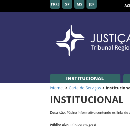
Tribunal
TRF3
SP
MS
JEF
AC
Regional
Federal
da
3ª
Região
INSTITUCIONAL
Internet
Carta de Serviços
Instituciona
INSTITUCIONAL
Descrição:
Página informativa contendo os links de a
Público alvo:
Público em geral.