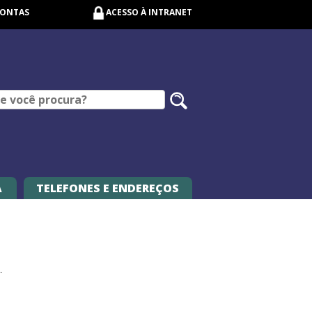
CONTAS
ACESSO À INTRANET
Pesquisar
no
site
A
TELEFONES E ENDEREÇOS
.