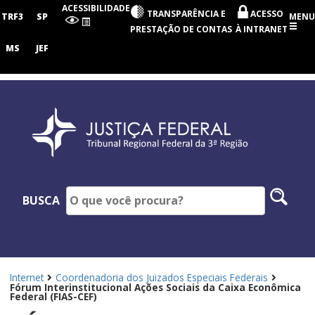
Tribunal
ACESSIBILIDADE
TRANSPARÊNCIA E
ACESSO
Regional
TRF3
SP
MENU
Federal
PRESTAÇÃO DE CONTAS
À INTRANET
da
3ª
MS
JEF
Região
Pesq
BUSCA
no
site
Internet
Coordenadoria dos Juizados Especiais Federais
Fórum Interinstitucional Ações Sociais da Caixa Econômica
Federal (FIAS-CEF)