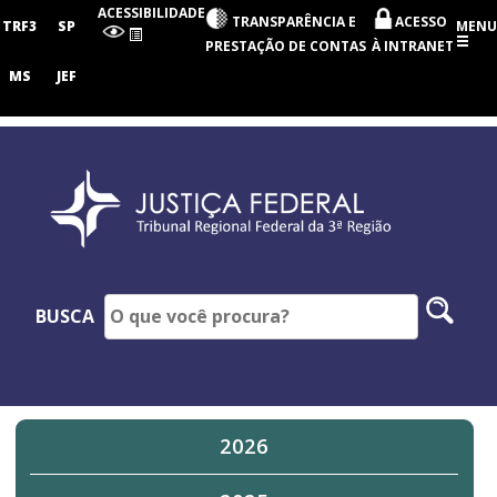
Tribunal
ACESSIBILIDADE
TRANSPARÊNCIA E
ACESSO
Regional
TRF3
SP
MENU
Federal
PRESTAÇÃO DE CONTAS
À INTRANET
da
3ª
MS
JEF
Região
Pesq
BUSCA
no
site
2026