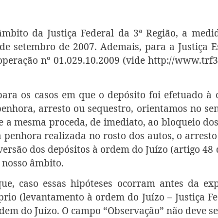
âmbito da Justiça Federal da 3ª Região, a med
 de setembro de 2007. Ademais, para a Justiça E
peração nº 01.029.10.2009 (vide http://www.trf3
ra os casos em que o depósito foi efetuado à o
enhora, arresto ou sequestro, orientamos no sent
ue a mesma proceda, de imediato, ao bloqueio dos
 a penhora realizada no rosto dos autos, o arrest
versão dos depósitos à ordem do Juízo (artigo 48
 nosso âmbito.
que, caso essas hipóteses ocorram antes da expe
prio (levantamento à ordem do Juízo – Justiça Fe
ordem do Juízo. O campo “Observação” não deve ser