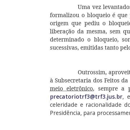
Uma vez levantados
formalizou o bloqueio é que 
origem que pediu o bloqueio
liberação da mesma, sem qua
determinado o bloqueio, so
sucessivas, emitidas tanto pel
Outrossim, aprovei
à Subsecretaria dos Feitos da
meio eletrônico
, sempre a p
precatoriotrf3@trf3.jus.br
, 
celeridade e racionalidade 
Presidência, para processamen