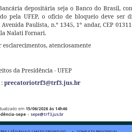
 Bancária depositária seja o Banco do Brasil, c
 pela UFEP, o ofício de bloqueio deve ser d
 à Avenida Paulista, n.º 1345, 1º andar, CEP 0131
la Nalati Fornari.
r esclarecimentos, atenciosamente
eitos da Presidência - UFEP
 :
precatoriotrf3@trf3.jus.br
tualizado em
15/06/2026 às 14h46
idência-sepe
–
sepe@trf3.jus.br
TRF3
|
SÃO PAULO
|
MATO GROSSO DO
CONSULTA PROCESSUAL