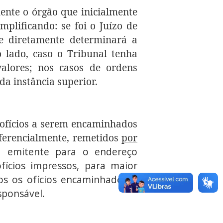
ente o órgão que inicialmente
plificando: se foi o Juízo de
ue diretamente determinará a
 lado, caso o Tribunal tenha
alores; nos casos de ordens
da instância superior.
 ofícios a serem encaminhados
eferencialmente, remetidos
por
ão
emitente para o endereço
fícios impressos, para maior
os os ofícios encaminhados à
sponsável.