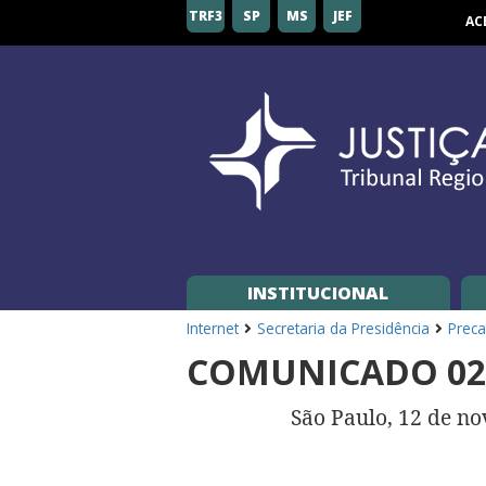
Tribunal
TRF3
SP
MS
JEF
AC
Regional
Federal
da
3ª
Região
INSTITUCIONAL
Internet
Secretaria da Presidência
Preca
COMUNICADO 02/
São Paulo, 12 de n