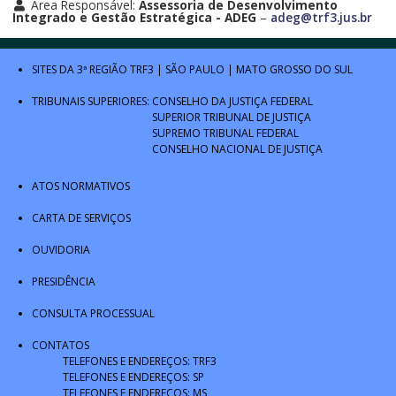
Área Responsável:
Assessoria de Desenvolvimento
Integrado e Gestão Estratégica - ADEG
–
adeg@trf3.jus.br
SITES DA 3ª REGIÃO
TRF3
|
SÃO PAULO
|
MATO GROSSO DO SUL
TRIBUNAIS SUPERIORES:
CONSELHO DA JUSTIÇA FEDERAL
SUPERIOR TRIBUNAL DE JUSTIÇA
SUPREMO TRIBUNAL FEDERAL
CONSELHO NACIONAL DE JUSTIÇA
ATOS NORMATIVOS
CARTA DE SERVIÇOS
OUVIDORIA
PRESIDÊNCIA
CONSULTA PROCESSUAL
CONTATOS
TELEFONES E ENDEREÇOS: TRF3
TELEFONES E ENDEREÇOS: SP
TELEFONES E ENDEREÇOS: MS