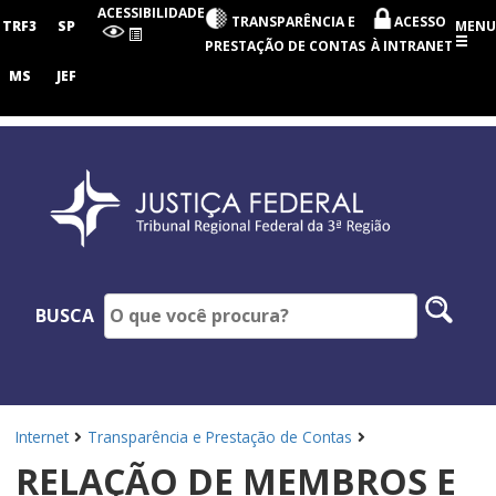
Tribunal
ACESSIBILIDADE
TRANSPARÊNCIA E
ACESSO
Regional
TRF3
SP
MENU
Federal
PRESTAÇÃO DE CONTAS
À INTRANET
da
3ª
MS
JEF
Região
Pesq
BUSCA
no
site
Internet
Transparência e Prestação de Contas
RELAÇÃO DE MEMBROS E