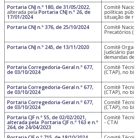
Portaria CNJ n.º 180, de 31/05/2022
,
Comitê Nacion
alterada pela
Portaria CNJ n.º 26, de
políticas públ
17/01/2024
situação de ru
Portaria CNJ n.º 376, de 25/10/2024
Comitê Nacion
Precatórios (F
Portaria CNJ n.º 245, de 13/11/2020
Comitê Organi
Judiciário par
demandas de as
Portaria Corregedoria-Geral n.º 677,
Comitê Técnic
de 03/10/2024
(CTAP), no biê
Portaria Corregedoria-Geral n.º 677,
Comitê Técnic
de 03/10/2024
(CTAP), no biê
Portaria Corregedoria-Geral n.º 677,
Comitê Técnic
de 03/10/2024
(CTAP), no biê
Portaria CJF n.º 55, de 02/02/2021,
Comitê Técnico
alterada pela Portaria CJF n.º 163 e n.º
- CTAI
264, de 24/04/2023
Portaria CJF n.º 715, de 18/10/2024
Comitê Técnic