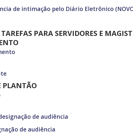
iência de intimação pelo Diário Eletrônico (NOV
E TAREFAS PARA SERVIDORES E MAGIS
MENTO
mento
ote
E PLANTÃO
o
designação de audiência
gnação de audiência