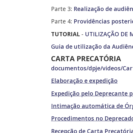
Parte 3:
Realização de audiên
Parte 4:
Providências posteri
TUTORIAL
-
UTILIZAÇÃO DE 
Guia de utilização da Audiên
CARTA PRECATÓRIA
documentos/dpje/videos/Car
Elaboração e expedição
Expe
dição
pelo Deprecante p
Intimação automática de Ór
Procedimentos no Deprecad
Recepção de Carta Precatória