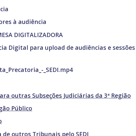
cia
ores à audiência
MESA DIGITALIZADORA
cia Digital para upload de audiências e sessões
ta_Precatoria_-_SEDI.mp4
ara outras Subseções Judiciárias da 3ª Região
gão Público
o
 de outros Tribunais pelo SEDI