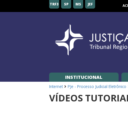
Tribunal
TRF3
SP
MS
JEF
AC
Regional
Federal
da
3ª
Região
INSTITUCIONAL
Internet
PJe - Processo Judicial Eletrônico
VÍDEOS TUTORIAI