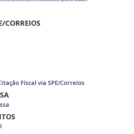
PE/CORREIOS
tação Fiscal via SPE/Correios
SA
ssa
NTOS
l