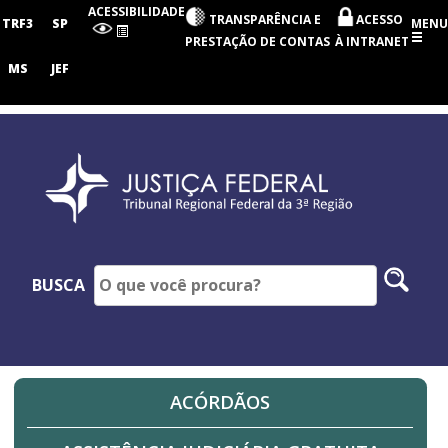
Tribunal
ACESSIBILIDADE
TRANSPARÊNCIA E
ACESSO
Regional
TRF3
SP
MENU
Federal
PRESTAÇÃO DE CONTAS
À INTRANET
da
3ª
MS
JEF
Região
Pesq
BUSCA
no
site
ACÓRDÃOS